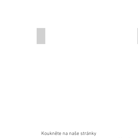
ín
RD Solis-Beroun
Describe
your
image
here.
Koukněte na naše stránky