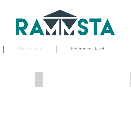
Naše služby
Reference staveb
Portfolio
evín
RD Omnia-Beroun
Describe
your
image
here.